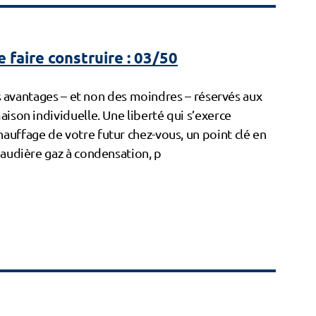
 faire construire : 03/50
des avantages – et non des moindres – réservés aux
ison individuelle. Une liberté qui s’exerce
uffage de votre futur chez-vous, un point clé en
e période hivernale. Chaudière gaz à condensation, p