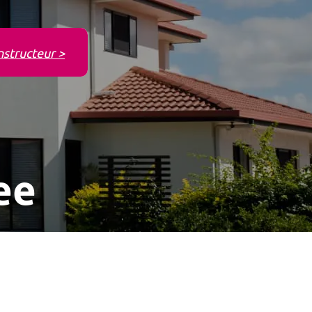
nstructeur >
ee