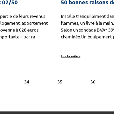
: 02/50
50 bonnes raisons de
 partie de leurs revenus
Installé tranquillement dan
ur logement, appartement
flammes, un livre à la main…
 moyenne à 628 euros
Selon un sondage BVA* 39%
mportante » par ra
cheminée.Un équipement pl
Lire la suite
>
34
35
36